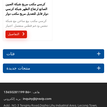
كرسي مكتب مريح شبكة الصين
الصانع ارتفاع الظهر شبكة كرسي
دوار قابل للتعديل مريح مكتب دوار
كرسي
كرسي مكتب بيع ساخن مع شبكة
تنفس ودعم قطني منفصل. اجتياز
شهادة BIFMA وضمان 5 سنوات.
التفاصيل
فئات
منتجات جديدة
هاتف :
+86 13650281199
inquiry@jnsvip.com
بريد إلكتروني :
Add : NO.3 TengHu Road,Dazha Lihu Industrial Area, Lecong Town,