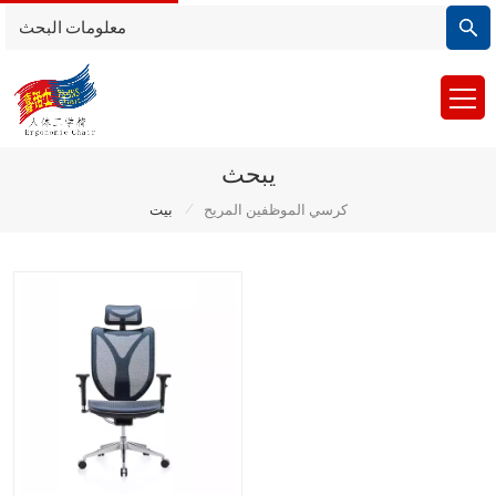
يبحث
/
كرسي الموظفين المريح
بيت