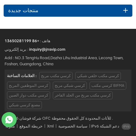
منتجات جديدة
هاتف :
+86 13650281199
inquiry@jnsvip.com
بريد إلكتروني :
Add : NO.3 TengHu Road,Dazha Lihu Industrial Area, Lecong Town,
Foshan, Guangdong, China
كرسي مكتب خلفي شبكي
كرسي مكتب مريح
العلامات الساخنة :
كرسي مكتب BIFMA
كرسي شبكي مريح
كرسي الموظفين المريح
كرسي مكتب مريح من الجلد الفاخر
كرسي مكتب دوار الصين
مصنع كرسي شبكي
© 2026 شركة فوشان OFC للأثاث المحدودة كل الحقوق محفوظة .
IPv6 دعم الشبكة
|
سياسة الخصوصية
|
Xml
|
خريطة الموقع
|
مدونة