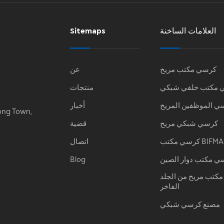
العلامات الساخنة
Sitemaps
كرسي مكتب مريح
عن
 مكتب خلفي شبكي
منتجات
ي الموظفين المريح
أخبار
ong Town,
كرسي شبكي مريح
قضية
كرسي مكتب BIFMA
اتصال
ي مكتب دوار الصين
Blog
كتب مريح من الجلد
الفاخر
مصنع كرسي شبكي