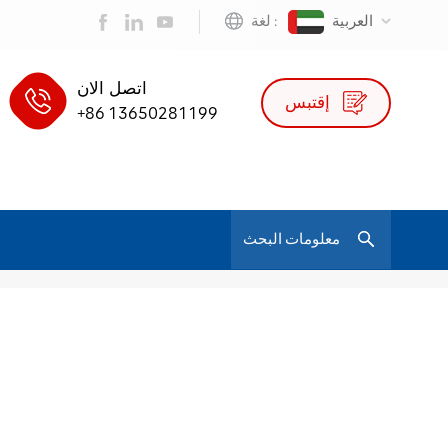
العربية
لغة :
اتصل الان
إقتبس
+86 13650281199
/
كرسي ألعاب شبكي من جلد البولي يوريثان
بيت