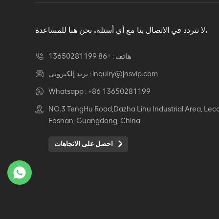
دوار كرسي مكتب مريح
عرض التفاصيل
لا تتردد في الاتصال بنا مع أي أسئلة. نحن هنا للمساعدة.
هاتف :
+86 13650281199
كرسي جلدي مريح Auding:
راحة قصوى للاستخدام
inquiry@jnsvip.com
بريد إلكتروني :
المكتبي والمنزلي
Whatsapp :
+86 13650281199
عرض التفاصيل
NO.3 TengHu Road,Dazha Lihu Industrial Area, Lec
Foshan, Guangdong, China
كرسي جلدي مريح من
Auding: دعم أنيق للراحة
احصل على الاتجاهات
طوال اليوم
عرض التفاصيل
كرسي جلدي مريح Auding
- مقاعد مكتب مريحة
لساعات طويلة