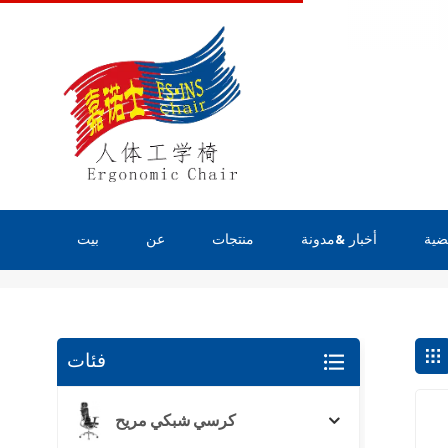
ضية
أخبار &مدونة
منتجات
عن
بيت
يبحث
فئات
كرسي شبكي مريح