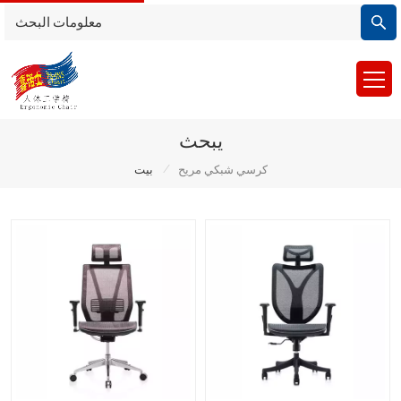
يبحث
/
كرسي شبكي مريح
بيت