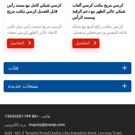
كرسي مريح مكتب كرسي ألعاب
كرسي شبكي كامل مع مسند رأس
شبكي عالي الظهر مع دعم الرقبة
قابل للتعديل كرسي مكتب مريح
ومسند الرأس
كرسي مكتب رائج البيع مع شبكة
كرسي مريح مسند رأس دوار ثلاثي
قابلة للتنفس ودعم قطني منفصل.
الأبعاد عالي الظهر.كرسي متعدد
الخدمة المخصصة مع احتياجاتك
الوظائف مع مسند رأس ثلاثي
التفاصيل
التفاصيل
مقبولة.
الأبعاد بتصميم مبتكر.
فئات
منتجات جديدة
هاتف :
+86 13650281199
inquiry@jnsvip.com
بريد إلكتروني :
Add : NO.3 TengHu Road,Dazha Lihu Industrial Area, Lecong Town,