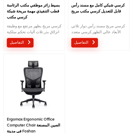
كرسي شبكي كامل مع مسند رأس
بسيط زائر موظفي مكتب الرئاسة
قابل للتعديل كرسي مكتب مريح
قطب التنفيذي مهمة مريحة شبكة
كرسي مكتب
كرسي مريح مسند رأس دوار ثلاثي
كرسي مريح بظهر مرتفع مع وظيفة
الأبعاد عالي الظهر.كرسي متعدد
انزلاق بذر.ثلاث آليات تحكم سلكية
الوظائف مع مسند رأس ثلاثي
مع تصميم براءة اختراع.
التفاصيل
التفاصيل
الأبعاد بتصميم مبتكر.
Ergomax Ergonomic Office
Computer Chair الصين المصنعة
في مدينة Foshan