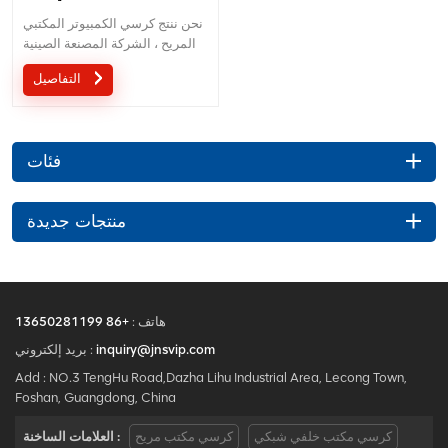
نحن ننتج كرسي الكمبيوتر المكتبي
المريح ، الشركة المصنعة الصينية
الموجودة في مدينة Foshan
التفاصيل
فئات
منتجات جديدة
هاتف :
+86 13650281199
inquiry@jnsvip.com
بريد إلكتروني :
Add : NO.3 TengHu Road,Dazha Lihu Industrial Area, Lecong Town,
Foshan, Guangdong, China
كرسي مكتب خلفي شبكي
كرسي مكتب مريح
العلامات الساخنة :