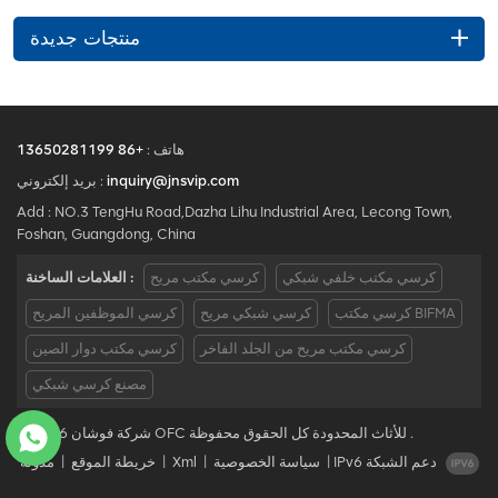
منتجات جديدة
هاتف :
+86 13650281199
inquiry@jnsvip.com
بريد إلكتروني :
Add : NO.3 TengHu Road,Dazha Lihu Industrial Area, Lecong Town,
Foshan, Guangdong, China
كرسي مكتب خلفي شبكي
كرسي مكتب مريح
العلامات الساخنة :
كرسي مكتب BIFMA
كرسي شبكي مريح
كرسي الموظفين المريح
كرسي مكتب مريح من الجلد الفاخر
كرسي مكتب دوار الصين
مصنع كرسي شبكي
© 2026 شركة فوشان OFC للأثاث المحدودة كل الحقوق محفوظة .
IPv6 دعم الشبكة
|
سياسة الخصوصية
|
Xml
|
خريطة الموقع
|
مدونة