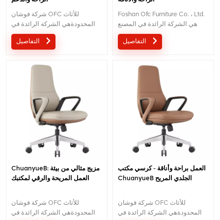
Foshan Ofc Furniture Co. ، Ltd.
شركة فوشان OFC للأثاث
هي الشركة الرائدة في المصنع
المحدودةهي الشركة الرائدة في
لكراسي المكاتب المريحة
تصنيع الكراسي المكتبية المريحة
التفاصيل
التفاصيل
الراقية.مع 5 سنوات من خدمة ما
عالية الجودة.مع 5 سنوات من
بعد البيع وشهادة BIFMA ، نحن
خدمة ما بعد البيع وشهادة
نقدم راحة استثنائية ودعم لإنتاجية
BIFMA،نحن نقدم الراحة والدعم
مكان العمل.بريد إلكتروني :
الاستثنائي لإنتاجية مكان العمل.بريد
requiry@jnsvip.com /
إلكتروني :الاستفسار@jnsvip.com
whatsapp: +8615816935891
العمل براحة وأناقة - كرسي مكتب
ChuanyueB: مزيج مثالي من بيئة
ChuanyueB الجلدي المريح
العمل المريحة والرقي لمكتبك
شركة فوشان OFC للأثاث
شركة فوشان OFC للأثاث
المحدودةهي الشركة الرائدة في
المحدودةهي الشركة الرائدة في