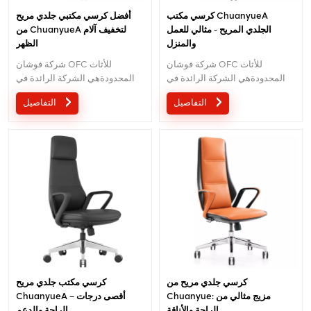
كرسي مكتب ChuanyueA
أفضل كرسي مكتبي جلدي مريح
الجلدي المريح - مثالي للعمل
من ChuanyueA لتخفيف آلام
والمنزل
الظهر
شركة فوشان OFC للأثاث
شركة فوشان OFC للأثاث
المحدودةهي الشركة الرائدة في
المحدودةهي الشركة الرائدة في
تصنيع الكراسي المكتبية المريحة
تصنيع الكراسي المكتبية المريحة
التفاصيل
التفاصيل
عالية الجودة.مع 5 سنوات من
عالية الجودة.مع 5 سنوات من
خدمة ما بعد البيع وشهادة
خدمة ما بعد البيع وشهادة
BIFMA،نحن نقدم الراحة والدعم
BIFMA،نحن نقدم الراحة والدعم
الاستثنائي لإنتاجية مكان العمل.بريد
الاستثنائي لإنتاجية مكان العمل.بريد
إلكتروني :الاستفسار@jnsvip.com
إلكتروني :الاستفسار@jnsvip.com
كرسي جلدي مريح من
كرسي مكتب جلدي مريح
Chuanyue: مزيج مثالي من
ChuanyueA – أقصى درجات
الراحة والأناقة
الراحة والدعم