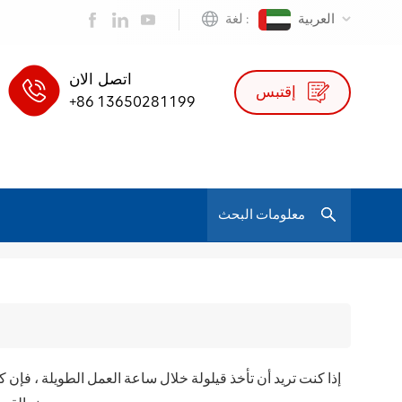
العربية
لغة :
اتصل الان
إقتبس
+86 13650281199
/
كرسي مع مسند للقدمين
بيت