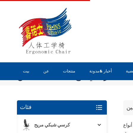
ضية
أخبار &مدونة
منتجات
عن
بيت
كرسي مع مسند للقدمين
فئات
ين
كرسي شبكي مريح
إذا كنت تريد أن تأخذ قيلولة خلال ساعة العمل الطويلة ، فإن كراسي المكتب التي تحتوي على مسند للقدم ستكون هي الأفضل. هناك 4 أنواع