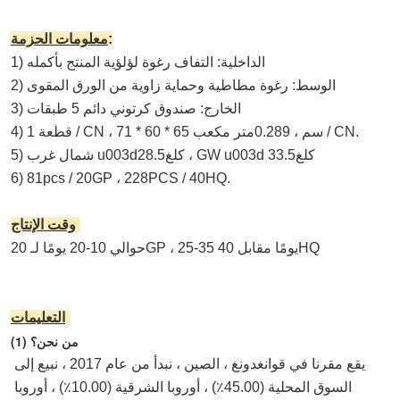
:
معلومات الحزمة
1) الداخلية: التفاف رغوة لؤلؤية المنتج بأكمله
2) الوسط: رغوة مطاطية وحماية زاوية من الورق المقوى
3) الخارج: صندوق كرتوني دائم 5 طبقات
متر مكعب / CN.
4) 1 قطعة / CN ، 71 * 60 * 65 سم ، 0.2
89
كلغ
3.5
كلغ ، GW u003d 3
28.5
5) شمال غرب u003d
6) 81pcs / 20GP ، 228PCS / 40HQ.
:
وقت الإنتاج
حوالي 10-20 يومًا لـ 20GP ، 25-35 يومًا مقابل 40HQ
التعليمات:
(1) من نحن؟
يقع مقرنا في قوانغدونغ ، الصين ، نبدأ من عام 2017 ، نبيع إلى 
السوق المحلية (45.00٪) ، أوروبا الشرقية (10.00٪) ، أوروبا 