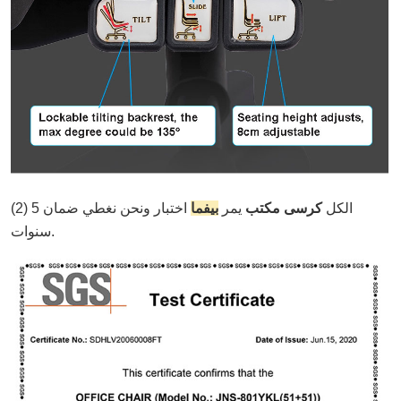
(2) الكل
كرسى مكتب
يمر
بيفما
اختبار ونحن نغطي ضمان 5
سنوات.