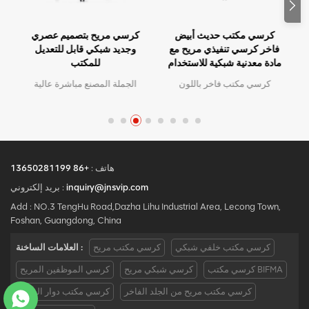
كرسي مكتب حديث أبيض
كرسي مريح بتصميم عصري
فاخر كرسي تنفيذي مريح مع
وجديد شبكي قابل للتعديل
مادة معدنية شبكية للاستخدام
للمكتب
المكتبي
كرسي مكتب فاخر باللون
الجملة المصنع مباشرة عالية
الأبيض الحديث، كرسي تنفيذي
الجودة تصميم مريح مكتب
مريح مع مادة معدنية شبكية
شبكة كرسي موك هو قطعة
للاستخدام المكتبي
واحدة ، كمية كبيرة مع خصم
كبير.الخدمة المخصصة مع
احتياجاتك مقبولة.
هاتف :
+86 13650281199
inquiry@jnsvip.com
بريد إلكتروني :
Add : NO.3 TengHu Road,Dazha Lihu Industrial Area, Lecong Town,
Foshan, Guangdong, China
كرسي مكتب خلفي شبكي
كرسي مكتب مريح
العلامات الساخنة :
كرسي مكتب BIFMA
كرسي شبكي مريح
كرسي الموظفين المريح
كرسي مكتب مريح من الجلد الفاخر
كرسي مكتب دوار الصين