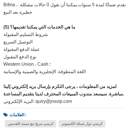
Bifma ، نقدم ضمانًا لمدة 5 سنوات.يمكننا أن نقول 0 حالات مشكلة 
خطيرة بعد البيع.
(5) ما هي الخدمات التي يمكننا تقديمها؟
شروط التسليم المقبولة: FOB ، CFR ، CIF ، EXW ، CIP ، 
التوصيل السريع ；
عملة الدفع المقبولة: USD ، EUR ، CAD ، AUD ، CNY ؛
نوع الدفع المقبول: T / T ، L / C ، D / P D / A ، MoneyGram ، 
Western Union ، Cash ؛
اللغة المنطوقة: الإنجليزية والصينية والإسبانية
لمزيد من المعلومات ، يرجى التكرم بإرسال بريد إلكتروني إلينا
مباشرة. سيسعد مندوب المبيعات المحترف لدينا بتقديم المساعدة.
البريد الإلكتروني :quiry@jnsvip.com
العلامات :
كرسي دوار شبكة الكمبيوتر
كرسي مريح مع مسند للقدمين