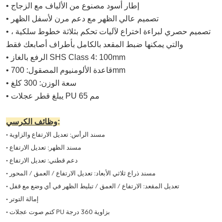
• إطار أسود مصنوع من الألياف مع الزجاج
• تصميم عالي الظهر مع دعم مرن لأسفل الظهر
• تصميم حصري لبراءة اختراع لآليات تحكم بثلاثة خطوط سلكية ،
والتي يمكنها ضبط المقعد بالكامل بأطراف أصابعك فقط
• الرفع بالغاز SHS Class 4: 100mm
• قاعدة الألومنيوم المصقول: 700mm
• سعة الوزن: 300 كلغ
• يبلغ قطر عجلات PU 65 مم
:
وظائف الكرسي
• مسند الرأس: تعديل الارتفاع والزاوية
• مسند الظهر: تعديل الارتفاع
• دعم قطني: تعديل الارتفاع
• مسند ذراع ثلاثي الأبعاد: تعديل الارتفاع / العمق / المحور
• تعديل المقعد: الارتفاع / العمق / تبليط الظهر في أي وضع مع قفل
• إمالة التوتر
• كتم صوت عجلات PU بزاوية 360 درجة