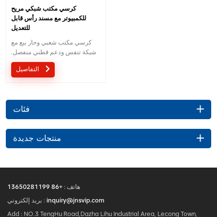
كرسي مكتب شبكي مريح
للكمبيوتر مع مسند رأس قابل
للتعديل
كرسي مكتب شعبي وحار بيع مع
شبكة تنفس ودعم قطني منفصل.
الخدمة المخصصة مع احتياجاتك
التفاصيل
مقبولة.
فئات
منتجات جديدة
هاتف :
+86 13650281199
inquiry@jnsvip.com
بريد إلكتروني :
Add : NO.3 TengHu Road,Dazha Lihu Industrial Area, Lecong Town,