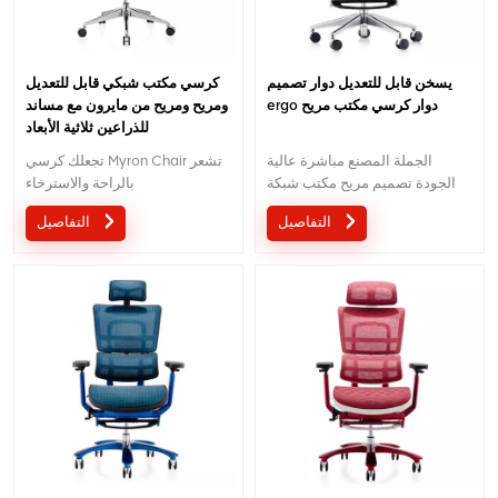
يسخن قابل للتعديل دوار تصميم
كرسي مكتب شبكي قابل للتعديل
ergo دوار كرسي مكتب مريح
ومريح ومريح من مايرون مع مساند
للذراعين ثلاثية الأبعاد
الجملة المصنع مباشرة عالية
تجعلك كرسي Myron Chair تشعر
الجودة تصميم مريح مكتب شبكة
بالراحة والاسترخاء
كرسي موك هو قطعة واحدة ، كمية
التفاصيل
التفاصيل
كبيرة مع خصم كبير.الخدمة
المخصصة مع احتياجاتك مقبولة.