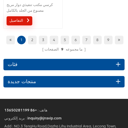
كرسي مكتب تنفيذي دوار مريح
مصنوع من الجلد بالكامل
التفاصيل
1
2
3
4
5
6
7
8
9
الصفحات
ما مجموعه
9
فئات
منتجات جديدة
هاتف :
+86 13650281199
inquiry@jnsvip.com
بريد إلكتروني :
Add : NO.3 TengHu Road,Dazha Lihu Industrial Area, Lecong Town,