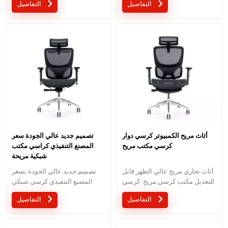
التفاصيل
التفاصيل
المكتبي
كبيرة مع خصم كبير.الخدمة
المخصصة مع احتياجاتك مقبولة.
أثاث مريح الكمبيوتر كرسي دوار
تصميم جديد عالي الجودة سعر
كرسي مكتب مريح
المصنع التنفيذي كراسي مكتب
شبكية مريحة
أثاث تجاري مريح عالي الظهر قابل
تصميم جديد عالي الجودة بسعر
للتعديل مكتب كرسي مريح كرسي
المصنع التنفيذي كرسي شبكي
مكتب بتصميم حديث 2023 مع
مريح بالكامل ارتفاع الظهر Moq 1
التفاصيل
التفاصيل
مسند رأس ثلاثي الأبعاد هو تصميم
قطعة كرسي بتصميم جديد مع
إبداعي في السوق.كرسي مكتب
مسند رأس ثلاثي الأبعاد للأثاث
مريح مع قطعة واحدة موك للرب.
المكتبي.نحن نقدم تصميم OEM