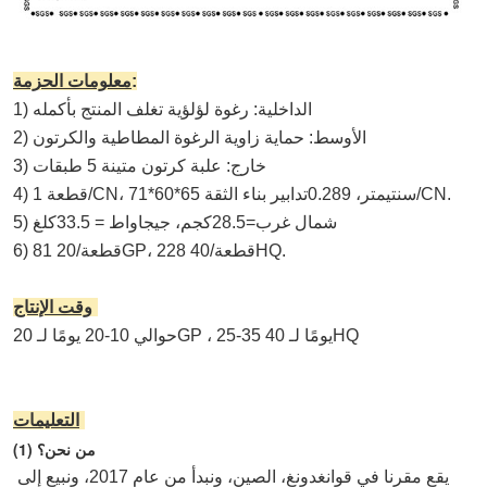
:
معلومات الحزمة
1) الداخلية: رغوة لؤلؤية تغلف المنتج بأكمله
2) الأوسط: حماية زاوية الرغوة المطاطية والكرتون
3) خارج: علبة كرتون متينة 5 طبقات
تدابير بناء الثقة/CN.
4) 1 قطعة/CN، 71*60*65 سنتيمتر، 0.2
89
5) شمال غرب=
28.5
كجم، جيجاواط = 3
3.5
كلغ
6) 81 قطعة/20GP، 228 قطعة/40HQ.
:
وقت الإنتاج
حوالي 10-20 يومًا لـ 20GP ، 25-35 يومًا لـ 40HQ
التعليمات:
(1) من نحن؟
يقع مقرنا في قوانغدونغ، الصين، ونبدأ من عام 2017، ونبيع إلى 