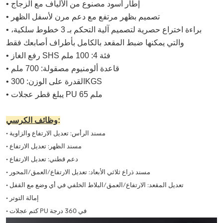
• إطار أسود مصنوع من الألياف مع الزجاج
• تصميم بظهر مرتفع مع دعم مرن لأسفل الظهر
• براءة اختراع حصرية لتصميم آلية التحكم بـ 3 خطوط سلكية،
والتي يمكنها ضبط المقعد بالكامل بأطراف أصابعك فقط
• رفع الغاز SHS فئة 4: 100 ملم
• قاعدة ألومنيوم مصقولة: 700 ملم
• القدرة على الوزن: 300KGS
• يبلغ قطر عجلات PU 65 ملم
:
وظائف الكرسي
• مسند الرأس: تعديل الارتفاع والزاوية
• مسند الظهر: تعديل الارتفاع
• دعم قطني: تعديل الارتفاع
• مسند ذراع ثلاثي الأبعاد: تعديل الارتفاع/العمق/المحور
• تعديل المقعد: الارتفاع/العمق/البلاط الخلفي في أي وضع مع القفل
• إمالة التوتر
• كتم عجلات PU في 360 درجة