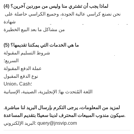
(4) لماذا يجب أن تشتري منا وليس من موردين آخرين؟
نحن نصنع كراسي عالية الجودة، وجميع الكراسي حاصلة على 
شهادة Bifma، ونقدم ضمانًا لمدة 5 سنوات. يمكننا أن نقول 0 حالة 
من مشاكل ما بعد البيع الخطيرة.
(5) ما هي الخدمات التي يمكننا تقديمها؟
شروط التسليم المقبولة: FOB، CFR، CIF، EXW، CIP، التسليم 
السريع؛
عملة الدفع المقبولة: USD، EUR، CAD، AUD، CNY؛
نوع الدفع المقبول: T/T، L/C، D/P D/A، MoneyGram، Western 
Union، Cash؛
اللغة المُتحدث بها: الإنجليزية، الصينية، الإسبانية
لمزيد من المعلومات، يرجى التكرم بإرسال البريد لنا مباشرة.
سيكون مندوب المبيعات المحترف لدينا سعيدًا بتقديم المساعدة.
البريد الإلكتروني: query@jnsvip.com