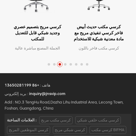
كرسي مكتب حديث أبيض
كرسي مريح بتصميم عصري
فاخر كرسي تنفيذي مريح مع
وجديد شبكي قابل للتعديل
مادة معدنية شبكية للاستخدام
للمكتب
المكتبي
كرسي مكتب فاخر باللون
الجملة المصنع مباشرة عالية
الأبيض الحديث، كرسي تنفيذي
الجودة تصميم مريح مكتب
مريح مع مادة معدنية شبكية
شبكة كرسي موك هو قطعة
للاستخدام المكتبي
واحدة ، كمية كبيرة مع خصم
كبير.الخدمة المخصصة مع
احتياجاتك مقبولة.
هاتف :
+86 13650281199
inquiry@jnsvip.com
بريد إلكتروني :
Add : NO.3 TengHu Road,Dazha Lihu Industrial Area, Lecong Town,
Foshan, Guangdong, China
كرسي مكتب خلفي شبكي
كرسي مكتب مريح
العلامات الساخنة :
كرسي مكتب BIFMA
كرسي شبكي مريح
كرسي الموظفين المريح