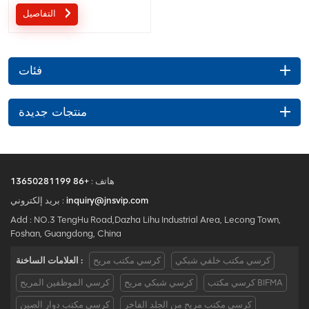
الخدمة المخصصة مع احتياجاتك
التفاصيل
مقبولة.
فئات
منتجات جديدة
هاتف :
+86 13650281199
inquiry@jnsvip.com
بريد إلكتروني :
Add : NO.3 TengHu Road,Dazha Lihu Industrial Area, Lecong Town,
Foshan, Guangdong, China
كرسي مكتب خلفي شبكي
كرسي مكتب مريح
العلامات الساخنة :
كرسي مكتب BIFMA
كرسي شبكي مريح
كرسي الموظفين المريح
كرسي مكتب مريح من الجلد الفاخر
كرسي مكتب دوار الصين