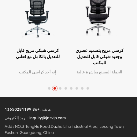
كرسي شبكي مريح قابل
كرسي مريح بتصميم عصري
للتعديل بالكامل مع قطني
وجديد شبكي قابل للتعديل
للمكتب
إنه أحد كراسي المكتب
الجملة المصنع مباشرة عالية
الشهيرة في مصنعنا. مظهر
الجودة تصميم مريح مكتب
راقي ولكن بسعر مناسب.
شبكة كرسي موك هو قطعة
واحدة ، كمية كبيرة مع خصم
كبير.الخدمة المخصصة مع
احتياجاتك مقبولة.
هاتف :
+86 13650281199
inquiry@jnsvip.com
بريد إلكتروني :
Add : NO.3 TengHu Road,Dazha Lihu Industrial Area, Lecong Town,
Foshan, Guangdong, China