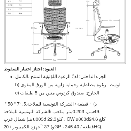
العبوة: اجتاز اختبار السقوط
الجزء الداخلي: لفّ الرغوة اللؤلؤية المنتج بالكامل
الوسط: رغوة مطاطية وحماية زاوية من الورق المقوى
b)
الخارج: صندوق كرتوني متين من 5 طبقات
c)
د) 1 قطعة / الشركة التونسية للملاحة
.71
.5 * 58 *
الشركة التونسية للملاحة.
49
سم،
3
0
0.2
متر مكعب /
24.6 كلغ
كلغ ، GW u003d
هـ) شمال غرب u003d 22.3
345 قطعة / 40HQ.
أجهزة الكمبيوتر / 20GP ،
و) 137