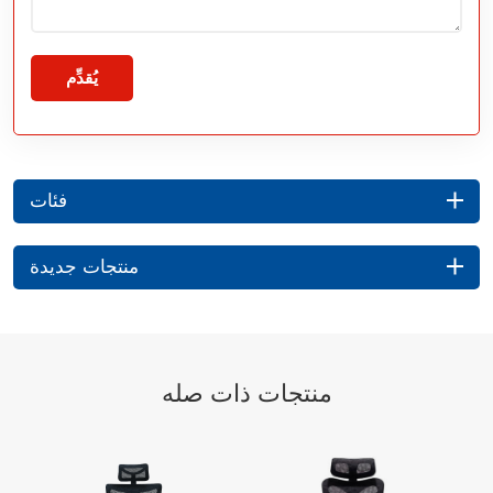
يُقدِّم
فئات
منتجات جديدة
منتجات ذات صله