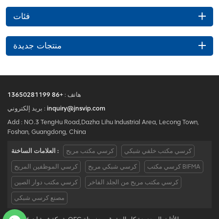
فئات
منتجات جديدة
هاتف :
+86 13650281199
inquiry@jnsvip.com
بريد إلكتروني :
Add : NO.3 TengHu Road,Dazha Lihu Industrial Area, Lecong Town,
Foshan, Guangdong, China
كرسي مكتب خلفي شبكي
كرسي مكتب مريح
العلامات الساخنة :
كرسي مكتب BIFMA
كرسي شبكي مريح
كرسي الموظفين المريح
كرسي مكتب مريح من الجلد الفاخر
كرسي مكتب دوار الصين
مصنع كرسي شبكي