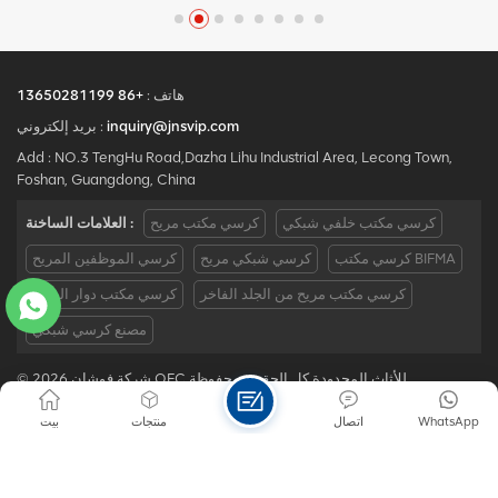
راقي ولكن بسعر مناسب.
المصنع لكراسي المكاتب
المريحة الراقية.مع 5 سنوات
من خدمة ما بعد البيع وشهادة
BIFMA ، نحن نقدم راحة
استثنائية ودعم لإنتاجية مكان
هاتف :
+86 13650281199
العمل.بريد إلكتروني :
inquiry@jnsvip.com
بريد إلكتروني :
requiry@jnsvip.com /
Add : NO.3 TengHu Road,Dazha Lihu Industrial Area, Lecong Town,
whatsapp:
Foshan, Guangdong, China
+8615816935891
كرسي مكتب خلفي شبكي
كرسي مكتب مريح
العلامات الساخنة :
كرسي مكتب BIFMA
كرسي شبكي مريح
كرسي الموظفين المريح
كرسي مكتب مريح من الجلد الفاخر
كرسي مكتب دوار الصين
مصنع كرسي شبكي
© 2026 شركة فوشان OFC للأثاث المحدودة كل الحقوق محفوظة .
IPv6 دعم الشبكة
|
سياسة الخصوصية
|
Xml
|
خريطة الموقع
|
مدونة
WhatsApp
اتصال
منتجات
بيت