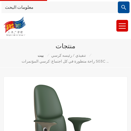
منتجات
/
/
تنفيذي / رئيسه كرسي
بيت
راحة متطورة في كل اجتماع: كرسي المؤتمرات S03C المريح من الجلد في منتصف الظهر