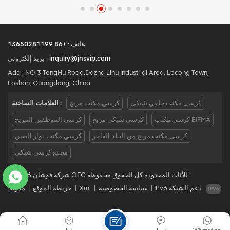
المصنع لكراسي المكاتب
المصنع لكراسي المكاتب
المريحة الراقية.مع 5 سنوات
المريحة الراقية.مع 5 سنوات
من خدمة ما بعد البيع وشهادة
من خدمة ما بعد البيع وشهادة
BIFMA ، نحن نقدم راحة
BIFMA ، نحن نقدم راحة
استثنائية ودعم لإنتاجية مكان
استثنائية ودعم لإنتاجية مكان
هاتف :
+86 13650281199
العمل.بريد إلكتروني :
العمل.بريد إلكتروني :
inquiry@jnsvip.com
بريد إلكتروني :
requiry@jnsvip.com /
requiry@jnsvip.com /
Add : NO.3 TengHu Road,Dazha Lihu Industrial Area, Lecong Town,
whatsapp:
whatsapp:
Foshan, Guangdong, China
+8615816935891
+8615816935891
كرسي مكتب خلفي شبكي
كرسي مكتب مريح
العلامات الساخنة :
كرسي مكتب BIFMA
كرسي شبكي مريح
كرسي الموظفين المريح
كرسي مكتب مريح من الجلد الفاخر
كرسي مكتب دوار الصين
مصنع كرسي شبكي
© 2026 شركة فوشان OFC للأثاث المحدودة كل الحقوق محفوظة .
IPv6 دعم الشبكة
|
سياسة الخصوصية
|
Xml
|
خريطة الموقع
|
مدونة