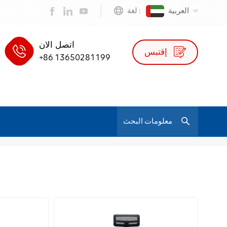
العربية
لغة :
اتصل الان
إقتبس
+86 13650281199
/
الرئيس التنفيذي مش كرسي
بيت