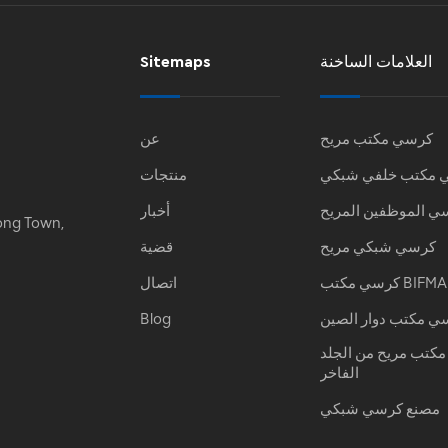
العلامات الساخنة
Sitemaps
كرسي مكتب مريح
عن
 مكتب خلفي شبكي
منتجات
ي الموظفين المريح
أخبار
ong Town,
كرسي شبكي مريح
قضية
كرسي مكتب BIFMA
اتصال
ي مكتب دوار الصين
Blog
كتب مريح من الجلد
الفاخر
مصنع كرسي شبكي