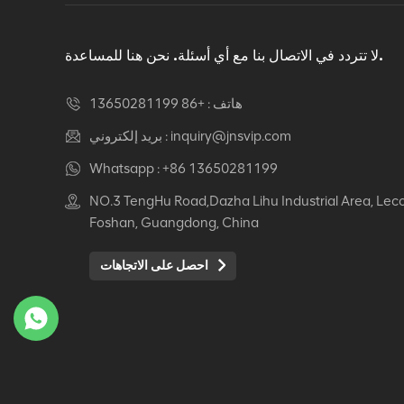
دوار كرسي مكتب مريح
عرض التفاصيل
لا تتردد في الاتصال بنا مع أي أسئلة. نحن هنا للمساعدة.
هاتف :
+86 13650281199
كرسي جلدي مريح Auding:
راحة قصوى للاستخدام
inquiry@jnsvip.com
بريد إلكتروني :
المكتبي والمنزلي
Whatsapp :
+86 13650281199
عرض التفاصيل
NO.3 TengHu Road,Dazha Lihu Industrial Area, Lec
Foshan, Guangdong, China
كرسي جلدي مريح من
Auding: دعم أنيق للراحة
احصل على الاتجاهات
طوال اليوم
عرض التفاصيل
كرسي جلدي مريح Auding
- مقاعد مكتب مريحة
لساعات طويلة