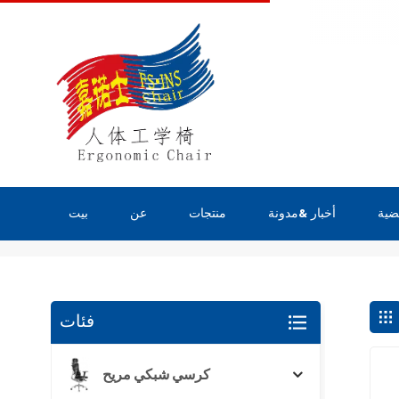
ضية
أخبار &مدونة
منتجات
عن
بيت
يبحث
فئات
كرسي شبكي مريح