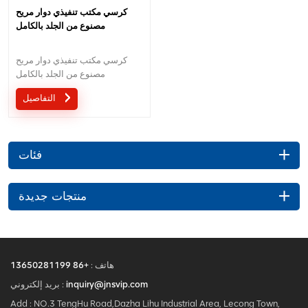
كرسي مكتب تنفيذي دوار مريح
مصنوع من الجلد بالكامل
كرسي مكتب تنفيذي دوار مريح
مصنوع من الجلد بالكامل
التفاصيل
فئات
منتجات جديدة
هاتف :
+86 13650281199
inquiry@jnsvip.com
بريد إلكتروني :
Add : NO.3 TengHu Road,Dazha Lihu Industrial Area, Lecong Town,