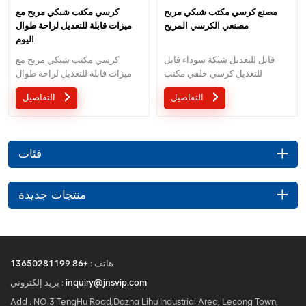
مصنع كرسي مكتب شبكي مريح
كرسي مكتب شبكي مريح مع
مصنعي الكرسي المريح
ميزات قابلة للتعديل لراحة طوال
اليوم
قابل للتعديل شبكة سوداء قابل
كرسي مكتب شبكي مريح مع
للتعديل كرسي خلفي مكتب
ميزات قابلة للتعديل لراحة طوال
الكمبيوتر كرسي مكتب دوار
اليوم
التفاصيل
التفاصيل
فئات
منتجات جديدة
هاتف :
+86 13650281199
inquiry@jnsvip.com
بريد إلكتروني :
Add : NO.3 TengHu Road,Dazha Lihu Industrial Area, Lecong Town,