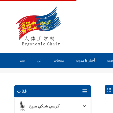
ضية
أخبار &مدونة
منتجات
عن
بيت
يبحث
فئات
كرسي شبكي مريح