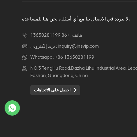
دوار كرسي مكتب مريح
عرض التفاصيل
لا تتردد في الاتصال بنا مع أي أسئلة. نحن هنا للمساعدة.
هاتف :
+86 13650281199
كرسي جلدي مريح Auding:
راحة قصوى للاستخدام
inquiry@jnsvip.com
بريد إلكتروني :
المكتبي والمنزلي
Whatsapp :
+86 13650281199
عرض التفاصيل
NO.3 TengHu Road,Dazha Lihu Industrial Area, Lec
Foshan, Guangdong, China
كرسي جلدي مريح من
Auding: دعم أنيق للراحة
احصل على الاتجاهات
طوال اليوم
عرض التفاصيل
كرسي جلدي مريح Auding
- مقاعد مكتب مريحة
لساعات طويلة