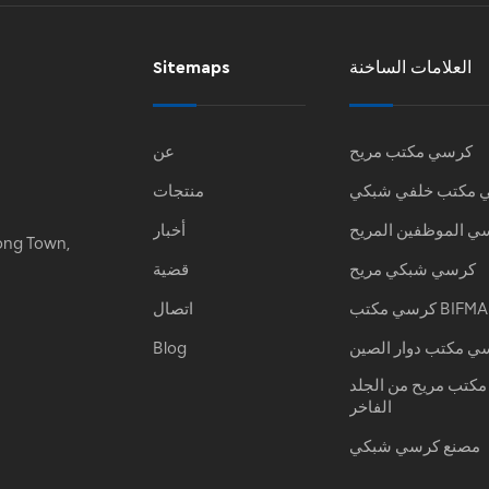
العلامات الساخنة
Sitemaps
كرسي مكتب مريح
عن
 مكتب خلفي شبكي
منتجات
ي الموظفين المريح
أخبار
ong Town,
كرسي شبكي مريح
قضية
كرسي مكتب BIFMA
اتصال
ي مكتب دوار الصين
Blog
كتب مريح من الجلد
الفاخر
مصنع كرسي شبكي