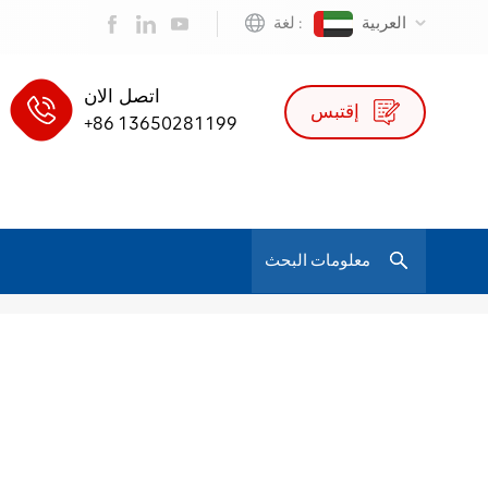
العربية
لغة :
اتصل الان
إقتبس
+86 13650281199
/
360 Swivel Boss Chair Office
بيت