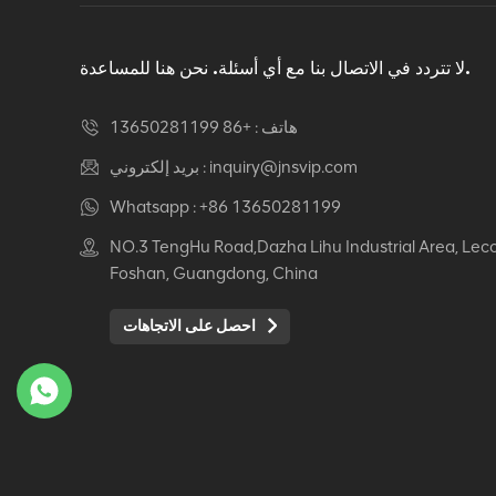
دوار كرسي مكتب مريح
عرض التفاصيل
لا تتردد في الاتصال بنا مع أي أسئلة. نحن هنا للمساعدة.
هاتف :
+86 13650281199
كرسي جلدي مريح Auding:
راحة قصوى للاستخدام
inquiry@jnsvip.com
بريد إلكتروني :
المكتبي والمنزلي
Whatsapp :
+86 13650281199
عرض التفاصيل
NO.3 TengHu Road,Dazha Lihu Industrial Area, Lec
Foshan, Guangdong, China
كرسي جلدي مريح من
Auding: دعم أنيق للراحة
احصل على الاتجاهات
طوال اليوم
عرض التفاصيل
كرسي جلدي مريح Auding
- مقاعد مكتب مريحة
لساعات طويلة