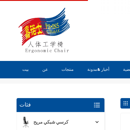
ضية
أخبار &مدونة
منتجات
عن
بيت
يبحث
فئات
كرسي شبكي مريح