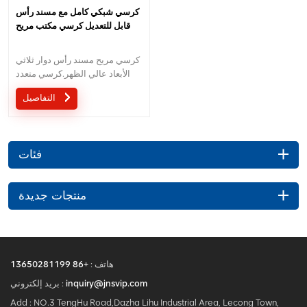
كرسي شبكي كامل مع مسند رأس
قابل للتعديل كرسي مكتب مريح
كرسي مريح مسند رأس دوار ثلاثي
الأبعاد عالي الظهر.كرسي متعدد
الوظائف مع مسند رأس ثلاثي
التفاصيل
الأبعاد بتصميم مبتكر.
فئات
منتجات جديدة
هاتف :
+86 13650281199
inquiry@jnsvip.com
بريد إلكتروني :
Add : NO.3 TengHu Road,Dazha Lihu Industrial Area, Lecong Town,