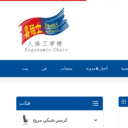
ضية
أخبار &مدونة
منتجات
عن
بيت
يبحث
فئات
كرسي شبكي مريح