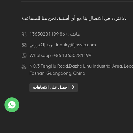
دوار كرسي مكتب مريح
عرض التفاصيل
لا تتردد في الاتصال بنا مع أي أسئلة. نحن هنا للمساعدة.
هاتف :
+86 13650281199
كرسي جلدي مريح Auding:
راحة قصوى للاستخدام
inquiry@jnsvip.com
بريد إلكتروني :
المكتبي والمنزلي
Whatsapp :
+86 13650281199
عرض التفاصيل
NO.3 TengHu Road,Dazha Lihu Industrial Area, Lec
Foshan, Guangdong, China
كرسي جلدي مريح من
Auding: دعم أنيق للراحة
احصل على الاتجاهات
طوال اليوم
عرض التفاصيل
كرسي جلدي مريح Auding
- مقاعد مكتب مريحة
لساعات طويلة