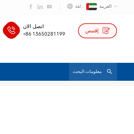
العربية
لغة :
اتصل الان
إقتبس
+86 13650281199
/
أثاث مكتبي بتصميم حديث
بيت