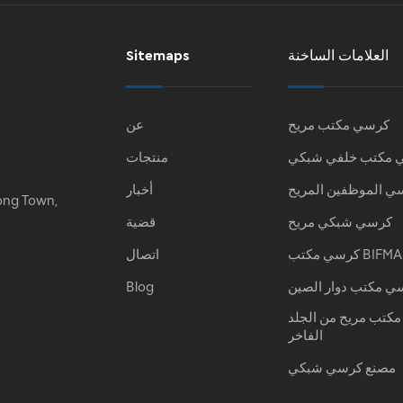
العلامات الساخنة
Sitemaps
كرسي مكتب مريح
عن
 مكتب خلفي شبكي
منتجات
ي الموظفين المريح
أخبار
ong Town,
كرسي شبكي مريح
قضية
كرسي مكتب BIFMA
اتصال
ي مكتب دوار الصين
Blog
كتب مريح من الجلد
الفاخر
مصنع كرسي شبكي