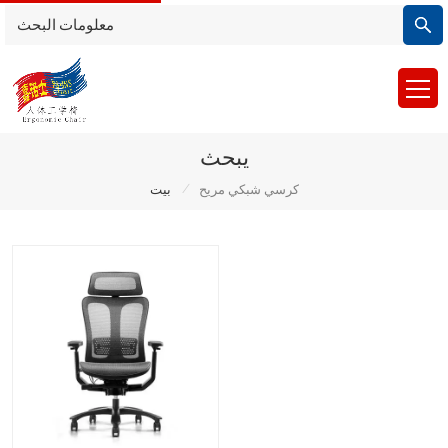
يبحث
/
كرسي شبكي مريح
بيت