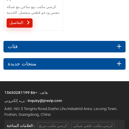
كرسي مكتب بيع ساخن مع شبكة
تنفس ودعم قطني منفصل. الخدمة
المخصصة مع احتياجاتك مقبولة.
التفاصيل
فئات
منتجات جديدة
هاتف :
+86 13650281199
inquiry@jnsvip.com
بريد إلكتروني :
Add : NO.3 TengHu Road,Dazha Lihu Industrial Area, Lecong Town,
Foshan, Guangdong, China
كرسي مكتب خلفي شبكي
كرسي مكتب مريح
العلامات الساخنة :