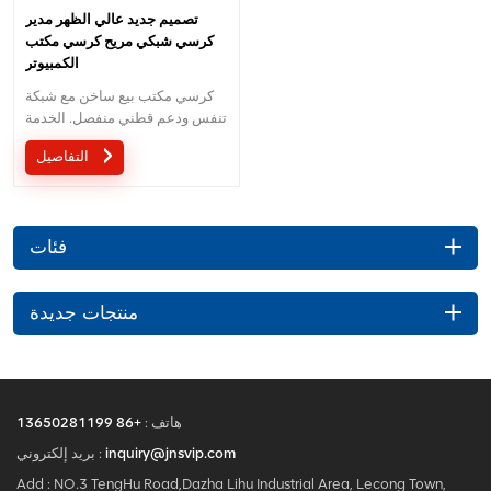
تصميم جديد عالي الظهر مدير
كرسي شبكي مريح كرسي مكتب
الكمبيوتر
كرسي مكتب بيع ساخن مع شبكة
تنفس ودعم قطني منفصل. الخدمة
المخصصة مع احتياجاتك مقبولة.
التفاصيل
فئات
منتجات جديدة
هاتف :
+86 13650281199
inquiry@jnsvip.com
بريد إلكتروني :
Add : NO.3 TengHu Road,Dazha Lihu Industrial Area, Lecong Town,