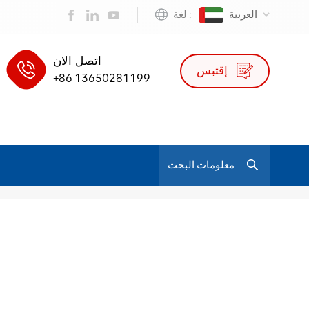
العربية
لغة :
اتصل الان
إقتبس
+86 13650281199
/
كرسي شبك دوار للموظفين
بيت