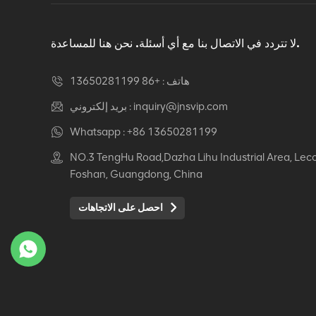
دوار كرسي مكتب مريح
عرض التفاصيل
لا تتردد في الاتصال بنا مع أي أسئلة. نحن هنا للمساعدة.
هاتف :
+86 13650281199
كرسي جلدي مريح Auding:
راحة قصوى للاستخدام
inquiry@jnsvip.com
بريد إلكتروني :
المكتبي والمنزلي
Whatsapp :
+86 13650281199
عرض التفاصيل
NO.3 TengHu Road,Dazha Lihu Industrial Area, Lec
Foshan, Guangdong, China
كرسي جلدي مريح من
Auding: دعم أنيق للراحة
احصل على الاتجاهات
طوال اليوم
عرض التفاصيل
كرسي جلدي مريح Auding
- مقاعد مكتب مريحة
لساعات طويلة