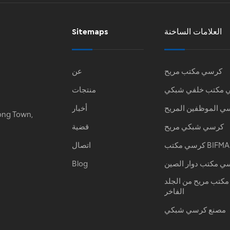
العلامات الساخنة
Sitemaps
كرسي مكتب مريح
عن
 مكتب خلفي شبكي
منتجات
ي الموظفين المريح
أخبار
ong Town,
كرسي شبكي مريح
قضية
كرسي مكتب BIFMA
اتصال
ي مكتب دوار الصين
Blog
كتب مريح من الجلد
الفاخر
مصنع كرسي شبكي