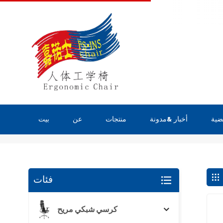
ضية
أخبار &مدونة
منتجات
عن
بيت
يبحث
فئات
كرسي شبكي مريح