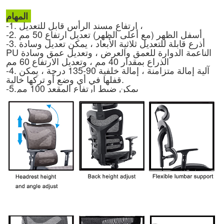
المهام:
-1. ارتفاع مسند الرأس قابل للتعديل ،
-2. أسفل الظهر (مع أعلى الظهر) تعديل ارتفاع 50 مم
-3. أذرع قابلة للتعديل ثلاثية الأبعاد ، يمكن تعديل وسادة
PU الناعمة الدوارة للعمق والعرض ، وتعديل عمق وسادة
الذراع بمقدار 40 مم ، وتعديل الارتفاع 60 مم
-4. آلية إمالة متزامنة ، إمالة خلفية 90-135 درجة ، يمكن
قفلها في أي وضع أو تركها خالية.
يمكن ضبط ارتفاع المقعد 100 مم
-5.