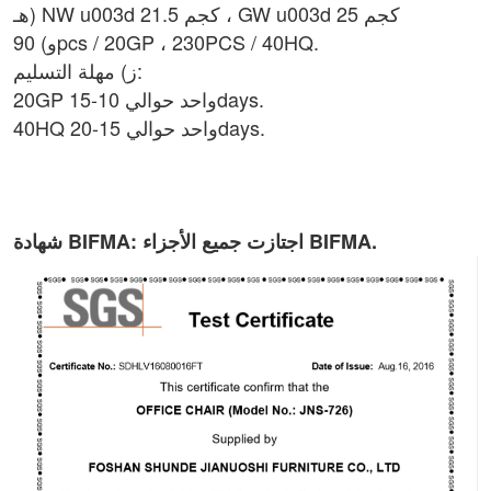
هـ) NW u003d 21.5 كجم ، GW u003d 25 كجم
و) 90pcs / 20GP ، 230PCS / 40HQ.
ز) مهلة التسليم:
20GP واحد حوالي 10-15days.
40HQ واحد حوالي 15-20days.
شهادة BIFMA: اجتازت جميع الأجزاء BIFMA.