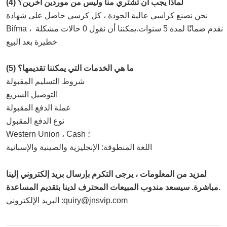
(4) لماذا يجب أن تشتري منا وليس من موردين آخرين؟
نحن نصنع كراسي عالية الجودة ، كل كرسي حاصل على شهادة 
Bifma ، نقدم ضمانًا لمدة 5 سنوات.يمكننا أن نقول 0 حالات مشكلة 
خطيرة بعد البيع.
(5) ما هي الخدمات التي يمكننا تقديمها؟
شروط التسليم المقبولة: FOB ، CFR ، CIF ، EXW ، CIP ، 
التوصيل السريع ；
عملة الدفع المقبولة: USD ، EUR ، CAD ، AUD ، CNY ؛
نوع الدفع المقبول: T / T ، L / C ، D / P D / A ، MoneyGram ، 
Western Union ، Cash ؛
اللغة المنطوقة: الإنجليزية والصينية والإسبانية
لمزيد من المعلومات ، يرجى التكرم بإرسال بريد إلكتروني إلينا
مباشرة. سيسعد مندوب المبيعات المحترف لدينا بتقديم المساعدة.
البريد الإلكتروني :quiry@jnsvip.com