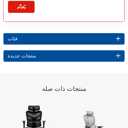
يُقدِّم
فئات
منتجات جديدة
منتجات ذات صله