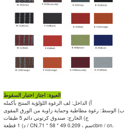
العبوة: اجتاز اختبار السقوط
أ) الداخل: لف الرغوة اللؤلؤية المنتج بأكمله
ب) الوسط: رغوة مطاطية وحماية زاوية من الورق المقوى
ج) الخارج: صندوق كرتوني دائم 5 طبقات
د) 1 قطعة / CN.71 * 58 * 49 سم ، 0.209cbm / cn.