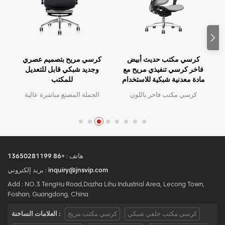
كرسي مكتب حديث أبيض
كرسي مريح بتصميم عصري
فاخر كرسي تنفيذي مريح مع
وجديد شبكي قابل للتعديل
مادة معدنية شبكية للاستخدام
للمكتب
المكتبي
كرسي مكتب فاخر باللون
الجملة المصنع مباشرة عالية
الأبيض الحديث، كرسي تنفيذي
الجودة تصميم مريح مكتب
مريح مع مادة معدنية شبكية
شبكة كرسي موك هو قطعة
للاستخدام المكتبي
واحدة ، كمية كبيرة مع خصم
كبير.الخدمة المخصصة مع
احتياجاتك مقبولة.
هاتف :
+86 13650281199
inquiry@jnsvip.com
بريد إلكتروني :
Add : NO.3 TengHu Road,Dazha Lihu Industrial Area, Lecong Town,
Foshan, Guangdong, China
كرسي مكتب خلفي شبكي
كرسي مكتب مريح
العلامات الساخنة :