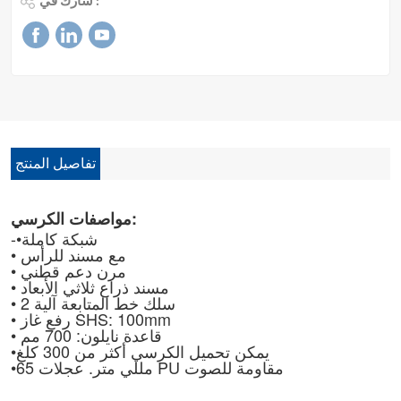
شارك في :
تفاصيل المنتج
مواصفات الكرسي:
-•شبكة كاملة
• مع مسند للرأس
• مرن
دعم قطني
• مسند ذراع ثلاثي الأبعاد
• 2 سلك خط
المتابعة
آلية
• رفع غاز SHS: 100mm
• قاعدة نايلون: 700 مم
يمكن تحميل الكرسي أكثر من 300 كلغ
•
65 مللي متر. عجلات PU مقاومة للصوت
•