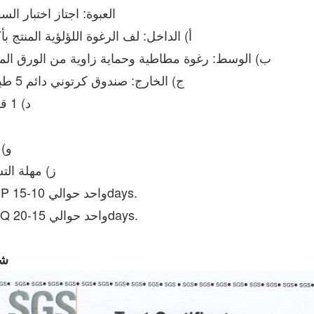
العبوة: اجتاز اختبار ال
أ) الداخل: لف الرغوة اللؤلؤية المنتج بأ
ب) الوسط: رغوة مطاطية وحماية زاوية من الورق الم
ج) الخارج: صندوق كرتوني دائم 5 طبقات
د) 1 قطعة / CN.70 * 58 * 47 سم ، 0.198cbm / cn.
هـ) NW u003d 23.2 كجم ، GW u003d 26.3 كجم
و) 136pcs / 20GP ، 328PCS / 40HQ.
ز) مهلة التسليم:
20GP واحد حوالي 10-15days.
40HQ واحد حوالي 15-20days.
شهادة BIFMA: اجتازت جميع الأجزاء BIFMA.