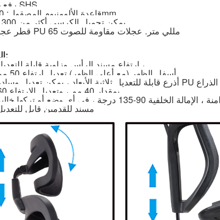
• رفع غاز SHS
• قاعدة الألومنيوم المصقول: 700mm
يمكن تحميل الكرسي أكثر من 300 كلغ
قطر عجلات PU 65 مللي متر. عجلات مقاومة للصوت
المهام:
-1. ارتفاع مسند الرأس وزاوية قابلة للتعديل ،
-2. أسفل الظهر (مع أعلى الظهر) تعديل ارتفاع 50 مم
بمقدار 40 مم ، وتعديل الارتفاع 60 مم
-5. مسند للقدمين قابل للتعدي