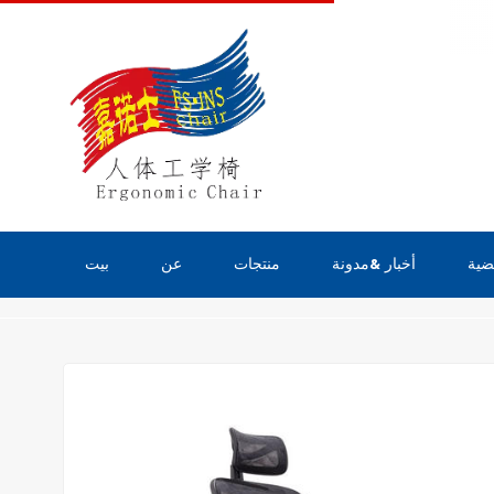
ضية
أخبار &مدونة
منتجات
عن
بيت
منتجات