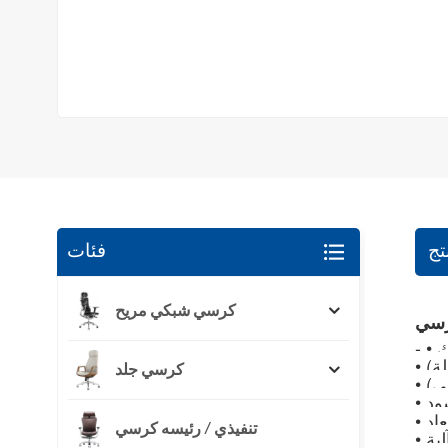
تج
فئات
كرسي شبكي مريح
ك
ة)
كرسي جلد
ي)
ود
•
عاد
تنفيذي / رئيسه كرسي
لية