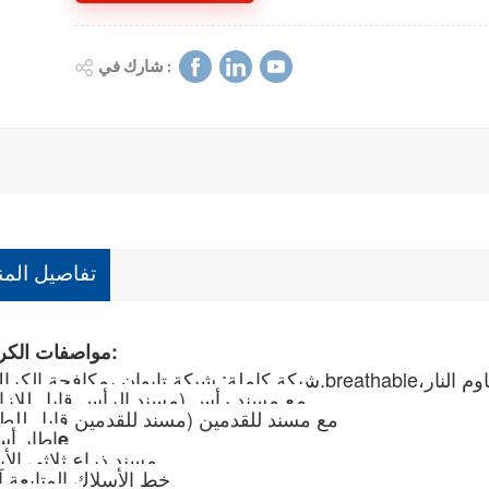
شارك في :
تفاصيل المن
مواصفات الكرسي:
وم النار
.breathable،
- • شبكة كاملة: شبكة تايوان ،
مكافحة الكرا
• مع مسند رأس (مسند الرأس قابل للإزال
• مع مسند للقدمين (مسند للقدمين قابل للط
إطار أس
e
• مسند ذراع ثلاثي الأب
• خط الأسلاك
المتابعة
آ