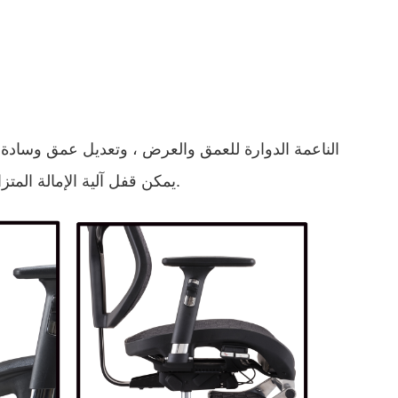
-4. يمكن قفل آلية الإمالة المتزامنة ، الإمالة الخلفية 90-135 درجة ، في أي وضع أو تركها خالية.