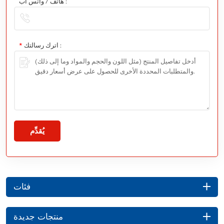
هاتف / واتس اب :
اترك رسالتك :
*
يُقدِّم
فئات
منتجات جديدة