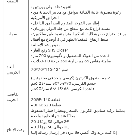
التصنيع
• التنجيد: جلد بولي يوريثين
• رغوة مصبوبة عالية الكثافة تتوافق مع معايير الحماية من
الحرائق الأمريكية
• إطار من الفولاذ المقاوم للصدأ من الداخل
• مسند ذراع ثابت مع سطح من جلد البولي يوريثان
• براءة اختراع حصرية لآلية التحكم المتزامنة بخطين سلكيين:
سمات
ضبط ارتفاع المقعد/الظهر في 3 أوضاع مع أقفال
• مقبض شد الإمالة
• رفع الغاز SHS Class4
• قاعدة من الفولاذ المصقول والألومنيوم: 700 مم
• عجلات PU صامتة مقاس 65 مم بزاوية 360 درجة
أبعاد
70*70*115-121 سم
الكرسي
حجم صندوق الكرتون (كرسي واحد في صندوقين):
جسم الكرسي: 90*54*30 سم/23 كجم
قاعدة الكرسي: 66*13*66 سم/3 كجم
تفاصيل
20GP: 140 قطعة
الحزمة
40HQ: 320 قطعة
يمكننا ترقية صناديق الكرتون بالشعار ومعيار اختبار السقوط
مجانًا عند شراء حاوية واحدة.
حوالي 35 يومًا لـ 20GP
حوالي 60 يومًا لـ 40HQ
وقت الإنتاج
إذا كنت تريد وقتًا أقصر، فلا تتردد في إرسال رسالة إلينا