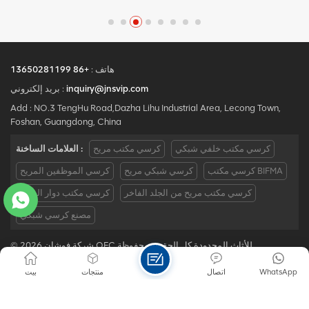
المصنع لكراسي المكاتب
المصنع لكراسي المكاتب
المريحة الراقية.مع 5 سنوات
المريحة الراقية.مع 5 سنوات
من خدمة ما بعد البيع وشهادة
من خدمة ما بعد البيع وشهادة
BIFMA ، نحن نقدم راحة
BIFMA ، نحن نقدم راحة
استثنائية ودعم لإنتاجية مكان
استثنائية ودعم لإنتاجية مكان
هاتف :
+86 13650281199
العمل.بريد إلكتروني :
العمل.بريد إلكتروني :
inquiry@jnsvip.com
بريد إلكتروني :
requiry@jnsvip.com /
requiry@jnsvip.com /
Add : NO.3 TengHu Road,Dazha Lihu Industrial Area, Lecong Town,
whatsapp:
whatsapp:
Foshan, Guangdong, China
+8615816935891
+8615816935891
كرسي مكتب خلفي شبكي
كرسي مكتب مريح
العلامات الساخنة :
كرسي مكتب BIFMA
كرسي شبكي مريح
كرسي الموظفين المريح
كرسي مكتب مريح من الجلد الفاخر
كرسي مكتب دوار الصين
مصنع كرسي شبكي
© 2026 شركة فوشان OFC للأثاث المحدودة كل الحقوق محفوظة .
IPv6 دعم الشبكة
|
سياسة الخصوصية
|
Xml
|
خريطة الموقع
|
مدونة
WhatsApp
اتصال
منتجات
بيت