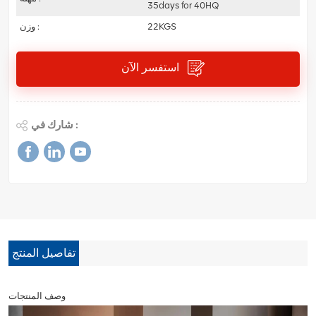
35days for 40HQ
22KGS
وزن :
استفسر الآن
شارك في :
تفاصيل المنتج
وصف المنتجات