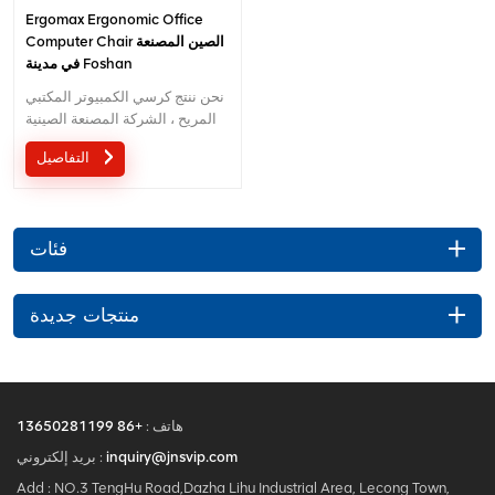
Ergomax Ergonomic Office
Computer Chair الصين المصنعة
في مدينة Foshan
نحن ننتج كرسي الكمبيوتر المكتبي
المريح ، الشركة المصنعة الصينية
الموجودة في مدينة Foshan
التفاصيل
فئات
منتجات جديدة
هاتف :
+86 13650281199
inquiry@jnsvip.com
بريد إلكتروني :
Add : NO.3 TengHu Road,Dazha Lihu Industrial Area, Lecong Town,