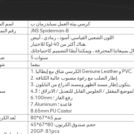
كرسي بيئة العمل سبايدرمان ب
اسم الم
JNS Spiderman-B
رقم النم
اللون الشعبي القياسي: أسود ، رمادي ، أبيض
هناك أكثر من 40 لونًا للاختيار.
ل
5 سنوات
ضم
بيفما
شه
1. الكرسي شاق مع إيطاليا Geniune Leather و PVC.
2. إطار الصلب مع رغوة مصبوب عالية الكثافة.
3. يتكون إطار مسند الظهر ومسند الذراع من النايلون.
 والموضع المقفل / الجلوس القابل للتعديل / الانزلاق ؛
سم
6.100mm رفع الغاز ؛
7.Aluminum قاعدة ؛
8.65mm PU Castor
80*67*45 سم
بُعد الك
حجم صندوق الكرتون: 80*67*45
20GP: 81pcs