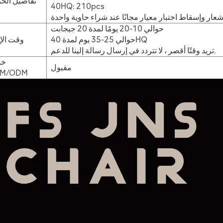
تفاصيل الح
40HQ: 210pcs
حوالي 10-20 يومًا لمدة 20 جيجابت
حوالي 25-35 يوم لمدة 40HQ
وقت الإن
تريد وقتًا أقصر ، لا تتردد في إرسال رسالة إلينا للدعم.
خد
مقبول
M/ODM