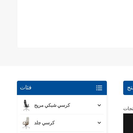
تج
فئات
كرسي شبكي مريح
تجات
كرسي جلد