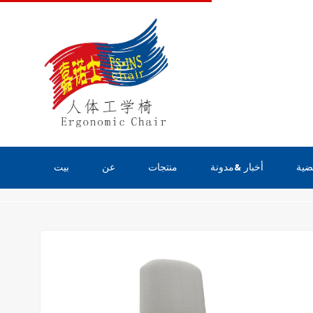
ضية
أخبار &مدونة
منتجات
عن
بيت
منتجات