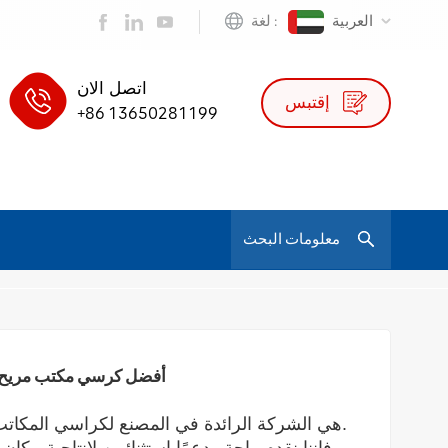
العربية
لغة :
اتصل الان
إقتبس
+86 13650281199
/
/
أفضل كرسي مكتب مريح لساعات طويلة - ارتفاع قابل للتعديل ودعم أسفل الظهر
كرسي جلد
أفضل كرسي مكتب مريح لس
Foshan Ofc Furniture Co. ، Ltd. هي الشركة الرائدة في المصنع لكراسي المكاتب المريحة الراقية.