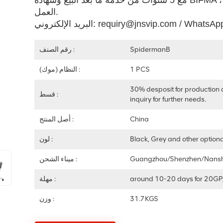
مع 5 سنوات من خدمة ما بعد البيع وشهادة BIFMA ، فإننا نقدم راحة ودعمًا استثنائيين لإنتاجية مكان
العمل.
requiry@jnsvip.com / WhatsApp: +86158169
SpidermanB
رقم الصنف :
1 PCS
النظام (موك) :
30% desposit for production 
قسط :
inquiry for further needs.
China
أصل المنتج :
Black, Grey and other optiona
لون :
Guangzhou/Shenzhen/Nans
ميناء الشحن :
around 10-20 days for 20GP
مهلة :
31.7KGS
وزن :