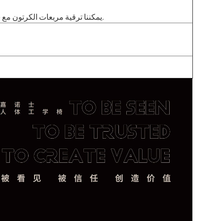
يمكننا ترقية مربعات الكرتون مع شعار وإسقاط اختبار معيار مجانًا عند شراء حاوية واحدة.