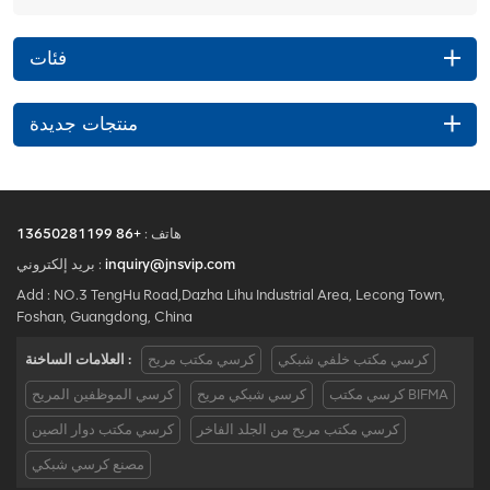
فئات
منتجات جديدة
هاتف :
+86 13650281199
inquiry@jnsvip.com
بريد إلكتروني :
Add : NO.3 TengHu Road,Dazha Lihu Industrial Area, Lecong Town,
Foshan, Guangdong, China
كرسي مكتب خلفي شبكي
كرسي مكتب مريح
العلامات الساخنة :
كرسي مكتب BIFMA
كرسي شبكي مريح
كرسي الموظفين المريح
كرسي مكتب مريح من الجلد الفاخر
كرسي مكتب دوار الصين
مصنع كرسي شبكي