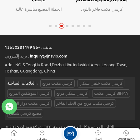
المكتبي
كرسي مكتب فاخر باللون
الجملة المصنع مباشرة عالية
الأبيض الحديث، كرسي تنفيذي
الجودة تصميم مريح مكتب
مريح مع مادة معدنية شبكية
شبكة كرسي موك هو قطعة
للاستخدام المكتبي
واحدة ، كمية كبيرة مع خصم
كبير.الخدمة المخصصة مع
احتياجاتك مقبولة.
هاتف :
+86 13650281199
inquiry@jnsvip.com
بريد إلكتروني :
Add : NO.3 TengHu Road,Dazha Lihu Industrial Area, Lecong Town,
Foshan, Guangdong, China
كرسي مكتب خلفي شبكي
كرسي مكتب مريح
العلامات الساخنة :
كرسي مكتب BIFMA
كرسي شبكي مريح
كرسي الموظفين المريح
كرسي مكتب مريح من الجلد الفاخر
كرسي مكتب دوار الصين
مصنع كرسي شبكي
© 2026 شركة فوشان OFC للأثاث المحدودة كل الحقوق محفوظة .
IPv6 دعم الشبكة
|
سياسة الخصوصية
|
Xml
|
خريطة الموقع
|
مدونة
WhatsApp
اتصال
منتجات
بيت