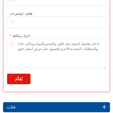
هاتف / واتس اب :
اترك رسالتك :
*
يُقدِّم
فئات