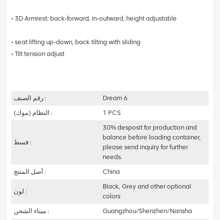
• 3D Armrest: back-forward, in-outward, height adjustable
• seat lifting up-down, back tilting with sliding
• Tilt tension adjust
Dream 6
رقم الصنف :
1 PCS
النظام (موك) :
30% desposit for production and
balance before loading container,
قسط :
please send inquiry for further
needs.
China
أصل المنتج :
Black, Grey and other optional
لون :
colors
Guangzhou/Shenzhen/Nansha
ميناء الشحن :