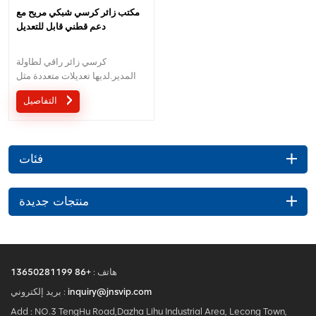
مكتب زائر كرسي شبكي مريح مع
دعم قطني قابل للتعديل
كرسي زائر راقي لطاولة
المدير.لديها تعديلات متعددة مثل
ارتفاع الظهر القابل للتعديل ومسند
التفاصيل
الذراع ثلاثي الأبعاد.
فئات
منتجات جديدة
هاتف :
+86 13650281199
inquiry@jnsvip.com
بريد إلكتروني :
Add : NO.3 TengHu Road,Dazha Lihu Industrial Area, Lecong Town,