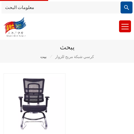
يبحث
/
كرسي شبكة مريح للزوار
بيت