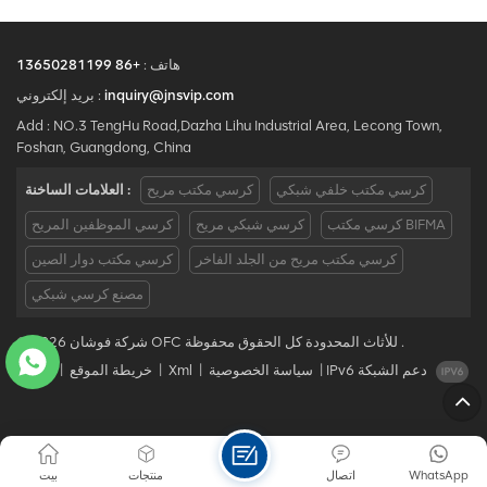
هاتف :
+86 13650281199
inquiry@jnsvip.com
بريد إلكتروني :
Add : NO.3 TengHu Road,Dazha Lihu Industrial Area, Lecong Town,
Foshan, Guangdong, China
كرسي مكتب خلفي شبكي
كرسي مكتب مريح
العلامات الساخنة :
كرسي مكتب BIFMA
كرسي شبكي مريح
كرسي الموظفين المريح
كرسي مكتب مريح من الجلد الفاخر
كرسي مكتب دوار الصين
مصنع كرسي شبكي
© 2026 شركة فوشان OFC للأثاث المحدودة كل الحقوق محفوظة .
IPv6 دعم الشبكة
|
سياسة الخصوصية
|
Xml
|
خريطة الموقع
|
مدونة
WhatsApp
اتصال
منتجات
بيت