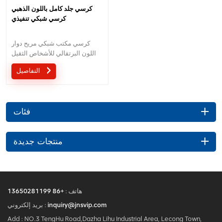
كرسي جلد كامل باللون الذهبي
كرسي شبكي تنفيذي
كرسي مكتب شبكي مريح دوار
اللون البرتقالي للأشخاص الثقيل
التفاصيل
فئات
منتجات جديدة
هاتف :
+86 13650281199
inquiry@jnsvip.com
بريد إلكتروني :
Add : NO.3 TengHu Road,Dazha Lihu Industrial Area, Lecong Town,