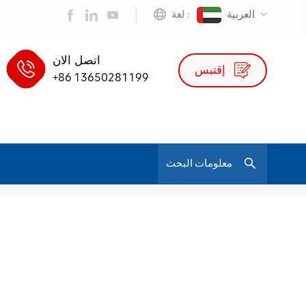
العربية
لغة :
اتصل الان
إقتبس
+86 13650281199
/
كرسي مكتب دوار التنفيذي
بيت