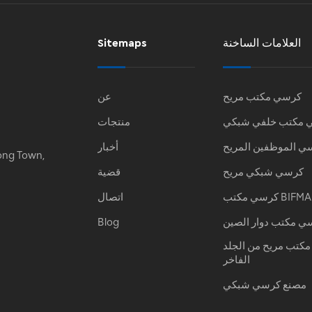
العلامات الساخنة
Sitemaps
كرسي مكتب مريح
عن
 مكتب خلفي شبكي
منتجات
ي الموظفين المريح
أخبار
ong Town,
كرسي شبكي مريح
قضية
كرسي مكتب BIFMA
اتصال
ي مكتب دوار الصين
Blog
كتب مريح من الجلد
الفاخر
مصنع كرسي شبكي