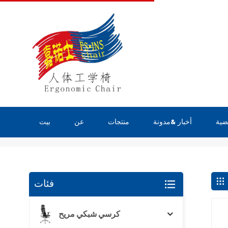
ضية
أخبار &مدونة
منتجات
عن
بيت
يبحث
فئات
كرسي شبكي مريح