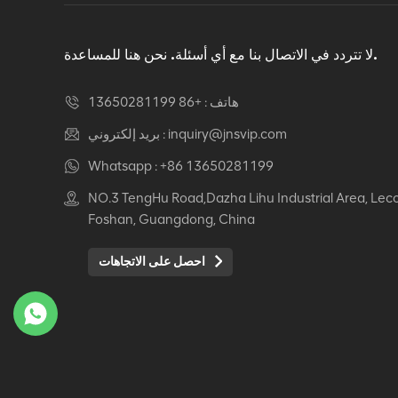
دوار كرسي مكتب مريح
عرض التفاصيل
لا تتردد في الاتصال بنا مع أي أسئلة. نحن هنا للمساعدة.
هاتف :
+86 13650281199
كرسي جلدي مريح Auding:
راحة قصوى للاستخدام
inquiry@jnsvip.com
بريد إلكتروني :
المكتبي والمنزلي
Whatsapp :
+86 13650281199
عرض التفاصيل
NO.3 TengHu Road,Dazha Lihu Industrial Area, Lec
Foshan, Guangdong, China
كرسي جلدي مريح من
Auding: دعم أنيق للراحة
احصل على الاتجاهات
طوال اليوم
عرض التفاصيل
كرسي جلدي مريح Auding
- مقاعد مكتب مريحة
لساعات طويلة