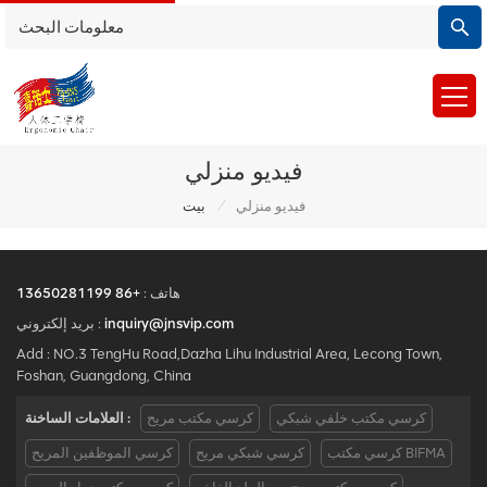
فيديو منزلي
/
فيديو منزلي
بيت
هاتف :
+86 13650281199
inquiry@jnsvip.com
بريد إلكتروني :
Add : NO.3 TengHu Road,Dazha Lihu Industrial Area, Lecong Town,
Foshan, Guangdong, China
كرسي مكتب خلفي شبكي
كرسي مكتب مريح
العلامات الساخنة :
كرسي مكتب BIFMA
كرسي شبكي مريح
كرسي الموظفين المريح