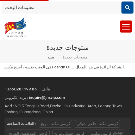
منتوجات جديدة
/
منتوجات جديدة
بيت
في الوقت نفسه ، أصبح مكتب Foshan OFC الشركة الرائدة في هذا المجال.
هاتف :
+86 13650281199
inquiry@jnsvip.com
بريد إلكتروني :
Add : NO.3 TengHu Road,Dazha Lihu Industrial Area, Lecong Town,
Foshan, Guangdong, China
كرسي مكتب خلفي شبكي
كرسي مكتب مريح
العلامات الساخنة :
كرسي مكتب BIFMA
كرسي شبكي مريح
كرسي الموظفين المريح