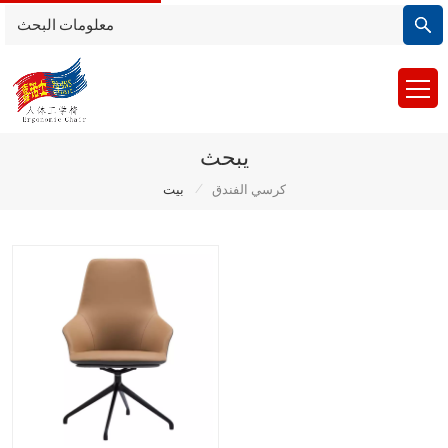
يبحث
/
كرسي الفندق
بيت