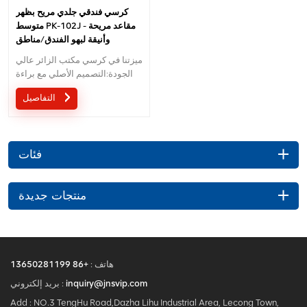
كرسي فندقي جلدي مريح بظهر
متوسط ​​PK-102J - مقاعد مريحة
وأنيقة لبهو الفندق/مناطق
الاستقبال
ميزتنا في كرسي مكتب الزائر عالي
الجودة:التصميم الأصلي مع براءة
اختراع في الصين؛مريح آلية التحكم
التفاصيل
في الأسلاك بتصميم براءة اختراع؛
ضمان 5 سنوات؛
فئات
منتجات جديدة
هاتف :
+86 13650281199
inquiry@jnsvip.com
بريد إلكتروني :
Add : NO.3 TengHu Road,Dazha Lihu Industrial Area, Lecong Town,