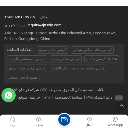
هاتف :
+86 13650281199
inquiry@jnsvip.com
بريد إلكتروني :
Add : NO.3 TengHu Road,Dazha Lihu Industrial Area, Lecong Town,
Foshan, Guangdong, China
كرسي مكتب خلفي شبكي
كرسي مكتب مريح
العلامات الساخنة :
كرسي مكتب BIFMA
كرسي شبكي مريح
كرسي الموظفين المريح
كرسي مكتب مريح من الجلد الفاخر
كرسي مكتب دوار الصين
مصنع كرسي شبكي
© 2026 شركة فوشان OFC للأثاث المحدودة كل الحقوق محفوظة .
IPv6 دعم الشبكة
|
سياسة الخصوصية
|
Xml
|
خريطة الموقع
|
مدونة
WhatsApp
اتصال
منتجات
بيت