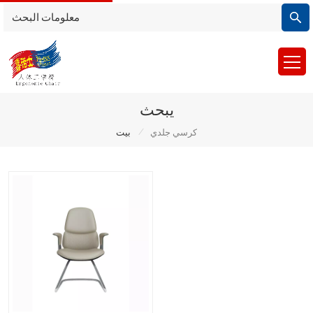
يبحث
/
كرسي جلدي
بيت