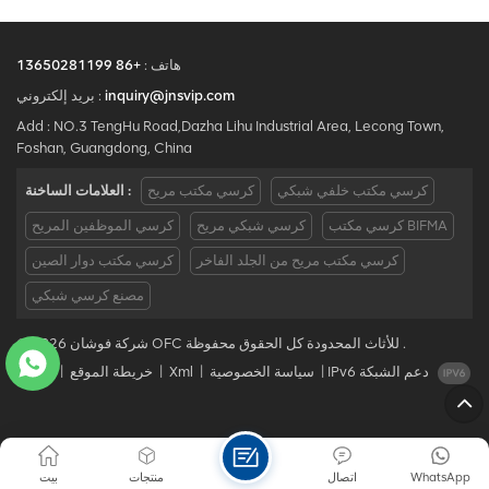
هاتف :
+86 13650281199
inquiry@jnsvip.com
بريد إلكتروني :
Add : NO.3 TengHu Road,Dazha Lihu Industrial Area, Lecong Town,
Foshan, Guangdong, China
كرسي مكتب خلفي شبكي
كرسي مكتب مريح
العلامات الساخنة :
كرسي مكتب BIFMA
كرسي شبكي مريح
كرسي الموظفين المريح
كرسي مكتب مريح من الجلد الفاخر
كرسي مكتب دوار الصين
مصنع كرسي شبكي
© 2026 شركة فوشان OFC للأثاث المحدودة كل الحقوق محفوظة .
IPv6 دعم الشبكة
|
سياسة الخصوصية
|
Xml
|
خريطة الموقع
|
مدونة
WhatsApp
اتصال
منتجات
بيت