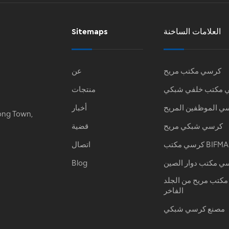
العلامات الساخنة
Sitemaps
كرسي مكتب مريح
عن
 مكتب خلفي شبكي
منتجات
ي الموظفين المريح
أخبار
ong Town,
كرسي شبكي مريح
قضية
كرسي مكتب BIFMA
اتصال
ي مكتب دوار الصين
Blog
كتب مريح من الجلد
الفاخر
مصنع كرسي شبكي