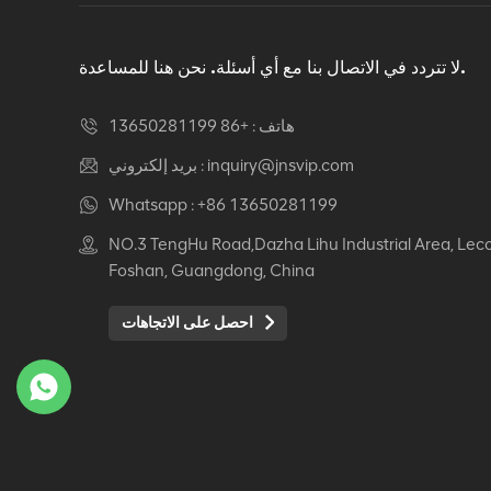
دوار كرسي مكتب مريح
عرض التفاصيل
لا تتردد في الاتصال بنا مع أي أسئلة. نحن هنا للمساعدة.
هاتف :
+86 13650281199
كرسي جلدي مريح Auding:
راحة قصوى للاستخدام
inquiry@jnsvip.com
بريد إلكتروني :
المكتبي والمنزلي
Whatsapp :
+86 13650281199
عرض التفاصيل
NO.3 TengHu Road,Dazha Lihu Industrial Area, Lec
Foshan, Guangdong, China
كرسي جلدي مريح من
Auding: دعم أنيق للراحة
احصل على الاتجاهات
طوال اليوم
عرض التفاصيل
كرسي جلدي مريح Auding
- مقاعد مكتب مريحة
لساعات طويلة