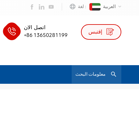
العربية
لغة :
اتصل الان
إقتبس
+86 13650281199
/
شبكة مكتب كرسي الكمبيوتر مستودع
بيت