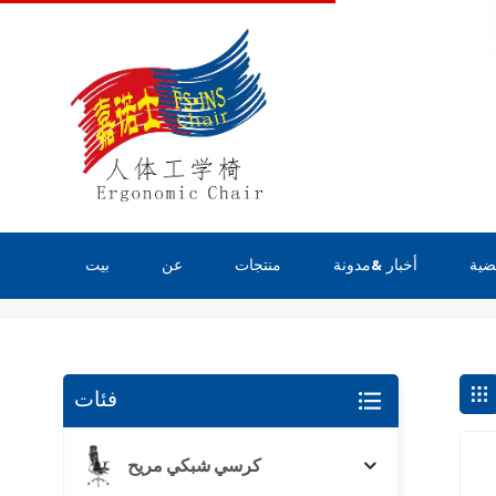
ضية
أخبار &مدونة
منتجات
عن
بيت
يبحث
فئات
كرسي شبكي مريح