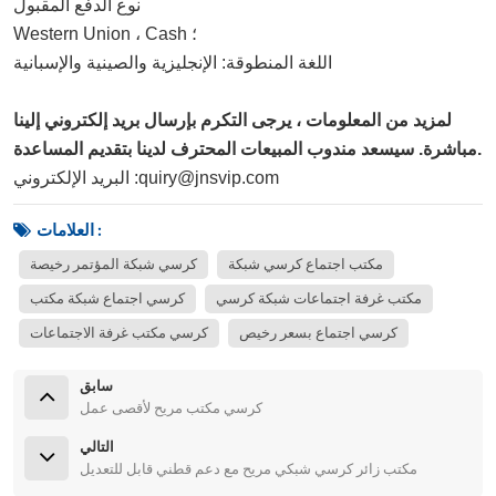
نوع الدفع المقبول: T / T ، L / C ، D / P D / A ، MoneyGram ، 
Western Union ، Cash ؛
اللغة المنطوقة: الإنجليزية والصينية والإسبانية
لمزيد من المعلومات ، يرجى التكرم بإرسال بريد إلكتروني إلينا
مباشرة. سيسعد مندوب المبيعات المحترف لدينا بتقديم المساعدة.
البريد الإلكتروني :quiry@jnsvip.com
العلامات :
مكتب اجتماع كرسي شبكة
كرسي شبكة المؤتمر رخيصة
مكتب غرفة اجتماعات شبكة كرسي
كرسي اجتماع شبكة مكتب
كرسي اجتماع بسعر رخيص
كرسي مكتب غرفة الاجتماعات
سابق
كرسي مكتب مريح لأقصى عمل
التالي
مكتب زائر كرسي شبكي مريح مع دعم قطني قابل للتعديل