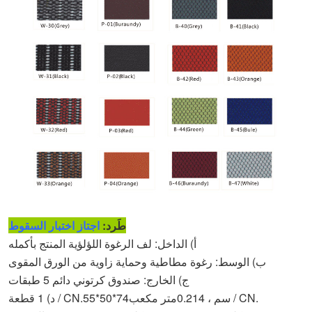
طَرد:
اجتاز اختبار السقوط
أ) الداخل: لف الرغوة اللؤلؤية المنتج بأكمله
ب) الوسط: رغوة مطاطية وحماية زاوية من الورق المقوى
ج) الخارج: صندوق كرتوني دائم 5 طبقات
متر مكعب / CN.
سم ، 0.
214
74
*
50
*
55
د) 1 قطعة / CN.