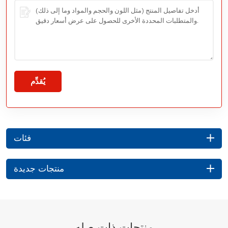
يُقدِّم
فئات
منتجات جديدة
منتجات ذات صله