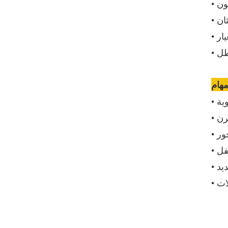
رن
حور
يد