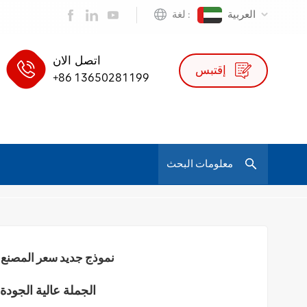
العربية
لغة :
اتصل الان
إقتبس
+86 13650281199
/
نموذج جديد سعر المصنع التنفيذي كراسي مكتب شبكي مريح مع قطعة واحدة موك
كرسي شبكي 
نموذج جديد سعر المصنع 
الجملة عالية الجودة