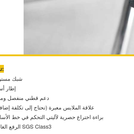
تحديد:
• شبك مستو
• إطار أ
• دعم قطني منفصل وم
• علاقة الملابس معبرة (تحتاج إلى تكلفة إضاف
• براءة اختراع حصرية لآليتي التحكم في خط الأسل
• الرفع الغازي SGS Class3