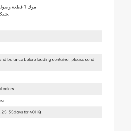
موك 1 قطعة وصول جديد كرسي مريح أثاث المكاتب مع مسند ذراع قابل للتعديل
3D مسند الرأس تصميم جديد OEM شبكة مكتب الرئاسة لرئيسه.
and balance before loading container, please send
l colors
ha
, 25-35days for 40HQ