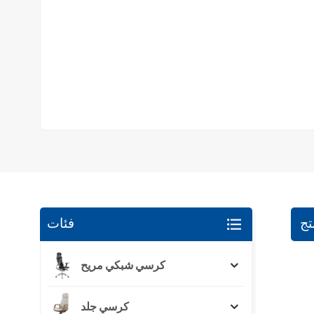
تج
فئات
كرسي شبكي مريح
كرسي جلد