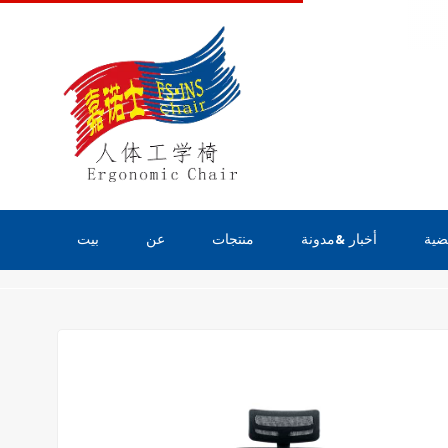
ضية
أخبار &مدونة
منتجات
عن
بيت
منتجات