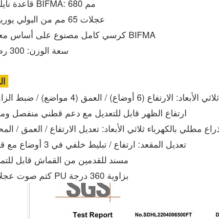
• قاعدة نايلون BIFMA: 680 مم
• عجلات 65 مم من البولي يوريثان
• كرسي كامل مصنوع على أساس معيار BIFMA
• سعة الوزن: 300 رطل
المهام:
لارتفاع (6 أوضاع) / العمق (4 مواضع) / ضبط الزاوية
• ارتفاع الظهر قابل للتعديل مع دعم قطني منفصل وم
ذراع مطلي بالكهرباء ثلاثي الأبعاد: تعديل الارتفاع / العمق / الم
• تعديل المقعد: ارتفاع / تبليط خلفي في 3 أوضاع مع قفل
• مسند للقدمين من القماش قابل للتمد
• كتم صوت عجلات PU بزاوية 360 درجة