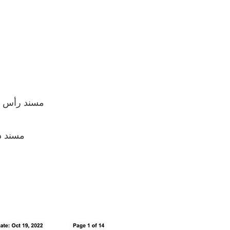
• مسند رأس ثلاثي الأبعاد: ا
• مسند 