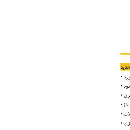
كرسي جلدي مريح من
Chuanyue: مزيج مثالي من
الراحة والأناقة
عرض التفاصيل
رد
سود
رن
ية)
اك