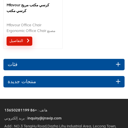
Mfavour كرسي مكتب مريح
كرسي مكتب
Mfavour Office Chair
Ergonomic Office Chair مصنع
يقع في الصين.
التفاصيل
فئات
منتجات جديدة
هاتف :
+86 13650281199
inquiry@jnsvip.com
بريد إلكتروني :
Add : NO.3 TengHu Road,Dazha Lihu Industrial Area, Lecong Town,