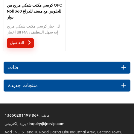
كرسي مكتب شبكي مريح من OFC
Noll للجلوس مع مسند للذراع 360
دوار
ال اجتاز كرسي مكتب شبكي مريح
اختبار BIFMA ، إنه سهل التنظيف
ومقاعد مريحة
التفاصيل
فئات
منتجات جديدة
هاتف :
+86 13650281199
inquiry@jnsvip.com
بريد إلكتروني :
Add : NO.3 TengHu Road,Dazha Lihu Industrial Area, Lecong Town,