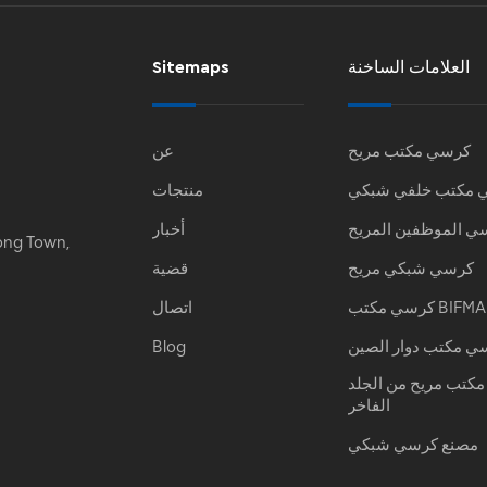
العلامات الساخنة
Sitemaps
كرسي مكتب مريح
عن
 مكتب خلفي شبكي
منتجات
ي الموظفين المريح
أخبار
ong Town,
كرسي شبكي مريح
قضية
كرسي مكتب BIFMA
اتصال
ي مكتب دوار الصين
Blog
كتب مريح من الجلد
الفاخر
مصنع كرسي شبكي