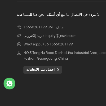
دوار كرسي مكتب مريح
عرض التفاصيل
لا تتردد في الاتصال بنا مع أي أسئلة. نحن هنا للمساعدة.
هاتف :
+86 13650281199
كرسي جلدي مريح Auding:
راحة قصوى للاستخدام
inquiry@jnsvip.com
بريد إلكتروني :
المكتبي والمنزلي
Whatsapp :
+86 13650281199
عرض التفاصيل
NO.3 TengHu Road,Dazha Lihu Industrial Area, Lec
Foshan, Guangdong, China
كرسي جلدي مريح من
Auding: دعم أنيق للراحة
احصل على الاتجاهات
طوال اليوم
عرض التفاصيل
كرسي جلدي مريح Auding
- مقاعد مكتب مريحة
لساعات طويلة