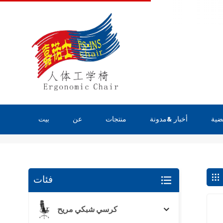
ضية
أخبار &مدونة
منتجات
عن
بيت
يبحث
فئات
كرسي شبكي مريح