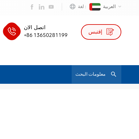
العربية
لغة :
اتصل الان
إقتبس
+86 13650281199
/
مكتب الرئيس التنفيذي في المملكة المتحدة
بيت